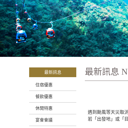
最新訊息
N
最新訊息
住宿優惠
【公告
餐飲優惠
休閒特惠
遇到颱風等天災取
若「出發地」或「
宴會會議