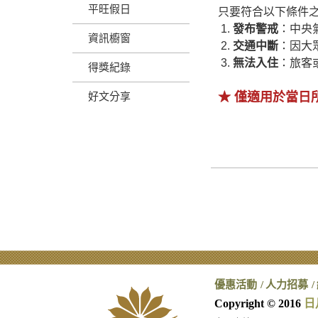
平旺假日
只要符合以下條件
1.
發布警戒
：中央
資訊櫥窗
2.
交通中斷
：因大
3.
無法入住
：
旅客
得獎紀錄
★ 僅適用於
當日
好文分享
優惠活動
人力招募
Copyright © 2016
日