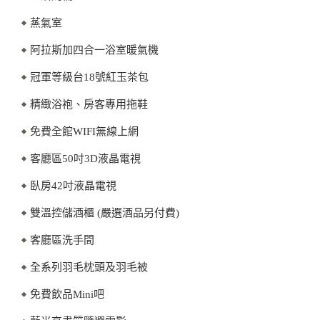
蒸氣室
阿拉斯加四合一浴室暖氣機
冠軍等級台18號紅玉茶包
精緻浴袍、房客專用拖鞋
免費全館WIFI無線上網
客廳區50吋3D液晶電視
臥房42吋液晶電視
雙溫控儲酒櫃 (嚴選酒品另付費)
客廳區洗手間
全系列羽毛枕頭及羽毛被
免費飲品Mini吧