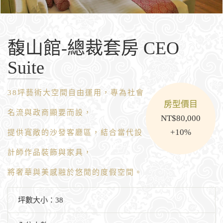
馥山館-總裁套房 CEO
Suite
38坪藝術大空間自由運用，專為社會
房型價目
名流與政商顯要而設，
NT$80,000
+10%
提供寬敞的沙發客廳區，結合當代設
計師作品裝飾與家具，
將奢華與美感融於悠閒的度假空間。
坪數大小：38