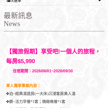
次選單
最新訊息
News
【獨旅假期】享受吧!一個人的旅程，
每房$5,990
住宿期間：2026/06/01~2026/09/30
單人獨享專
案內容：
✤泊~經典湯語房(一大床)沉浸客房美人湯
✤饌~活力早餐*1客；精緻晚餐*1客