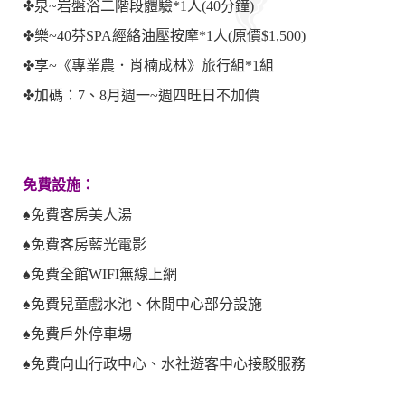
✤泉~岩盤浴二階段體驗*1人(40分鐘)
✤樂~40芬SPA經絡油壓按摩*1人(原價$1,500)
✤享~《專業農．肖楠成林》旅行組*1組
✤加碼：7、8月週一~週四旺日不加價
免費設施：
♠免費客房美人湯
♠免費客房藍光電影
♠免費全館WIFI無線上網
♠免費兒童戲水池、休閒中心部分設施
♠免費戶外停車場
♠免費向山行政中心、水社遊客中心接駁服務